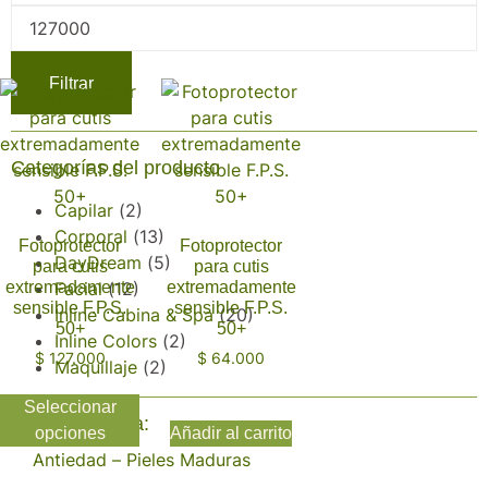
Filtrar
Categorías del producto
Capilar
(2)
Corporal
(13)
Fotoprotector
Fotoprotector
DayDream
(5)
para cutis
para cutis
extremadamente
Facial
(12)
extremadamente
sensible F.P.S.
sensible F.P.S.
Inline Cabina & Spa
(20)
50+
50+
Inline Colors
(2)
$
127.000
$
64.000
Maquillaje
(2)
Seleccionar
Productos para:
opciones
Añadir al carrito
Antiedad – Pieles Maduras