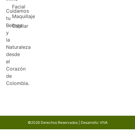
Facial
Cuidamos
Maquillaje
tu
Belleza
Capilar
y
la
Naturaleza
desde
el
Corazón
de
Colombia.
©2026 Derechos Reservados | Desarrollo: VIVA