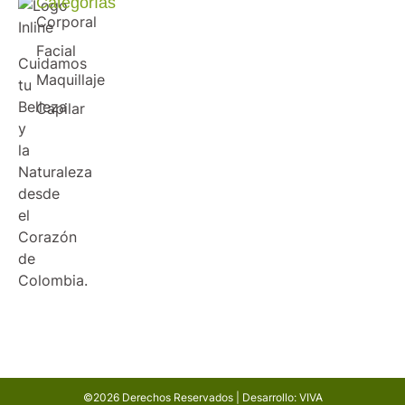
Categorías
Corporal
Facial
Cuidamos
Maquillaje
tu
Belleza
Capilar
y
la
Naturaleza
desde
el
Corazón
de
Colombia.
©2026 Derechos Reservados | Desarrollo: VIVA