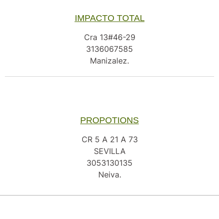
IMPACTO TOTAL
Cra 13#46-29
3136067585
Manizalez.
PROPOTIONS
CR 5 A 21 A 73
SEVILLA
3053130135
Neiva.