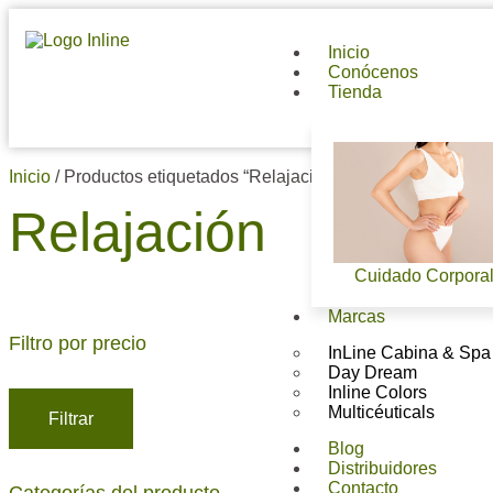
Inicio
Conócenos
Tienda
Inicio
/ Productos etiquetados “Relajación”
Relajación
Cuidado Corpora
Marcas
Filtro por precio
InLine Cabina & Spa
Day Dream
Inline Colors
Multicéuticals
Filtrar
Blog
Distribuidores
Contacto