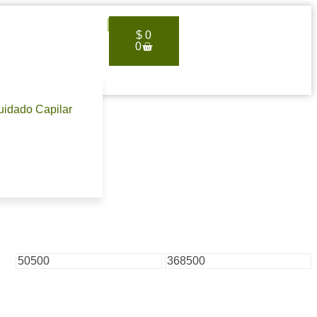
$
0
0
uidado Capilar