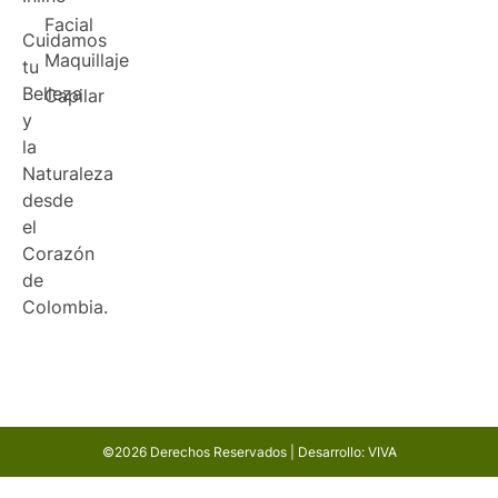
Facial
Cuidamos
Maquillaje
tu
Belleza
Capilar
y
la
Naturaleza
desde
el
Corazón
de
Colombia.
©2026 Derechos Reservados | Desarrollo: VIVA