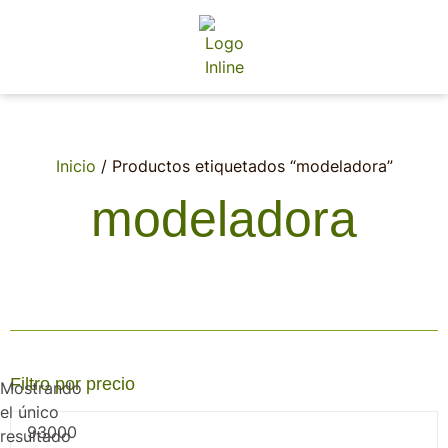
Inicio
/ Productos etiquetados “modeladora”
modeladora
Filtro por precio
Mostrando
el único
resultado