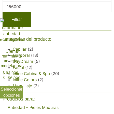
Filtrar
Categorías del producto
Capilar
(2)
Crema
Corporal
(13)
reafirmante
antiedad
DayDream
(5)
modeladora
Facial
(12)
$
93.000
-
Inline Cabina & Spa
(20)
$
156.000
Inline Colors
(2)
Maquillaje
(2)
Seleccionar
opciones
Productos para:
Antiedad – Pieles Maduras