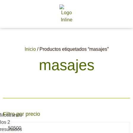
Inicio
/ Productos etiquetados “masajes”
masajes
Filtro por precio
Mostrando
los 2
resultados