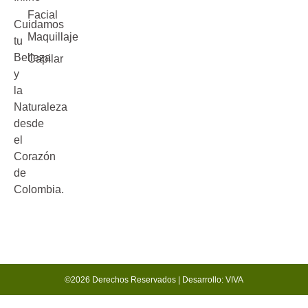
Facial
Cuidamos
Maquillaje
tu
Belleza
Capilar
y
la
Naturaleza
desde
el
Corazón
de
Colombia.
©2026 Derechos Reservados | Desarrollo: VIVA