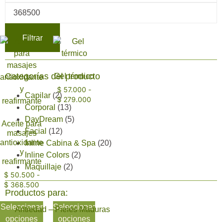
Filtrar
Categorías del producto
Gel térmico
$
57.000
-
Capilar
(2)
$
279.000
Corporal
(13)
DayDream
(5)
Aceite para
Facial
(12)
masajes
antioxidante
Inline Cabina & Spa
(20)
y
Inline Colors
(2)
reafirmante
Maquillaje
(2)
$
50.500
-
$
368.500
Productos para:
Seleccionar
Seleccionar
Antiedad – Pieles Maduras
opciones
opciones