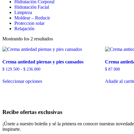
Hidratación Corporal
Hidratación Facial
Limpieza
Moldear – Reducir
Proteccion solar
Relajación
Mostrando los 2 resultados
Crema antiedad piernas y pies cansados
Crema antieda
Rango
$
129.500
-
$
236.000
$
87.000
de
precios:
Seleccionar opciones
Añadir al carri
desde
Este
$ 129.500
producto
hasta
tiene
$ 236.000
múltiples
variantes.
Recibe ofertas exclusivas
Las
opciones
¡Únete a nuestro boletín y sé la primera en conocer nuestras novedad
se
inspirarte.
pueden