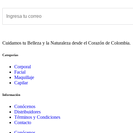
elegir
en
la
página
de
producto
Cuidamos tu Belleza y la Naturaleza desde el Corazón de Colombia.
Categorías
Corporal
Facial
Maquillaje
Capilar
Información
Conócenos
Distribuidores
Términos y Condiciones
Contacto
Conócenos